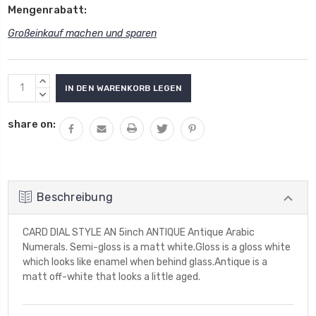
Mengenrabatt:
Großeinkauf machen und sparen
Aktueller
MENGE
Lagerbestand:
VON
MENGE
UNDEFINED
VON
share on:
ERHÖHEN
UNDEFINED
VERRINGERN
Beschreibung
CARD DIAL STYLE AN 5inch ANTIQUE Antique Arabic
Numerals. Semi-gloss is a matt white.Gloss is a gloss white
which looks like enamel when behind glass.Antique is a
matt off-white that looks a little aged.