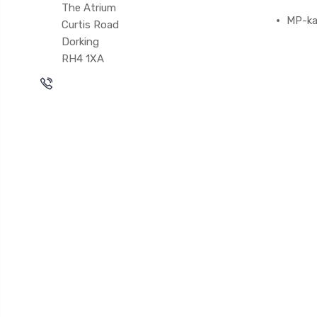
The Atrium
MP-ka
Curtis Road
Dorking
RH4 1XA