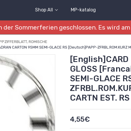
Shop All
MP-katalog
 der Sommerferien geschlossen. Es wird am 
PPZIFFERBLATT, ROMISCHE
]CADRAN CARTON 95MM SEMI-GLACE RS [Deutsch]PAPP-ZFRBL.ROM.KURZ MAT
[English]CARD 
GLOSS [Franc
SEMI-GLACE RS
ZFRBL.ROM.KUR
CARTN EST. RS
4,55€