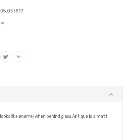
05 037519
ew
ooks like enamel when behind glass.Antique is a matt