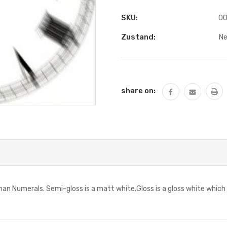
SKU:
00
Zustand:
N
Aktueller
Lagerbestand:
share on:
Numerals. Semi-gloss is a matt white.Gloss is a gloss white which l