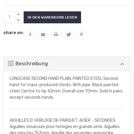
Aktueller
MENGE
Lagerbestand:
VON
MENGE
UNDEFINED
VON
share on:
ERHÖHEN
UNDEFINED
VERRINGERN
Beschreibung
LONGCASE SECOND HAND PLAIN, PAINTED STEEL Second
hand for mass-produced clocks. With pipe. Black painted
steel. Centre to tip 42mm. Overall size 70mm. Sold in pairs,
except seconds hands.
AIGUILLES D' HORLOGE DE PARQUET, ACIER - SECONDES
Aiguilles sinueuses pour horloges en grande série. Aiguilles
des minutes 152mm. Aiguille des secondes appropriée.