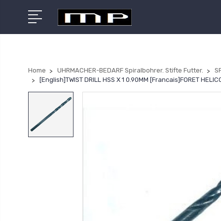
Home
UHRMACHER-BEDARF Spiralbohrer. Stifte Futter.
S
[English]TWIST DRILL HSS X 1 0.90MM [Francais]FORET HEL