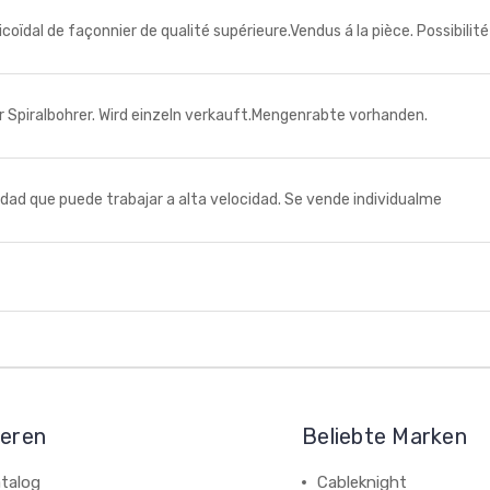
dal de façonnier de qualité supérieure.Vendus á la pièce. Possibilité
iralbohrer. Wird einzeln verkauft.Mengenrabte vorhanden.
d que puede trabajar a alta velocidad. Se vende individualme
ieren
Beliebte Marken
talog
Cableknight