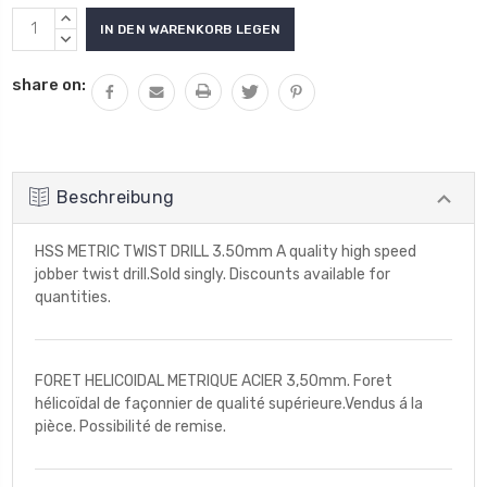
Aktueller
MENGE
Lagerbestand:
VON
MENGE
UNDEFINED
VON
share on:
ERHÖHEN
UNDEFINED
VERRINGERN
Beschreibung
HSS METRIC TWIST DRILL 3.50mm A quality high speed
jobber twist drill.Sold singly. Discounts available for
quantities.
FORET HELICOIDAL METRIQUE ACIER 3,50mm. Foret
hélicoïdal de façonnier de qualité supérieure.Vendus á la
pièce. Possibilité de remise.