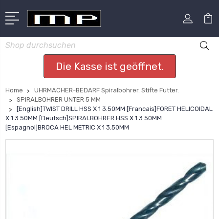
Suchen
Die Kasse ist geöffnet.
Home
UHRMACHER-BEDARF Spiralbohrer. Stifte Futter.
SPIRALBOHRER UNTER 5 MM
[English]TWIST DRILL HSS X 1 3.50MM [Francais]FORET HELICOIDAL
X 1 3.50MM [Deutsch]SPIRALBOHRER HSS X 1 3.50MM
[Espagnol]BROCA HEL METRIC X 1 3.50MM