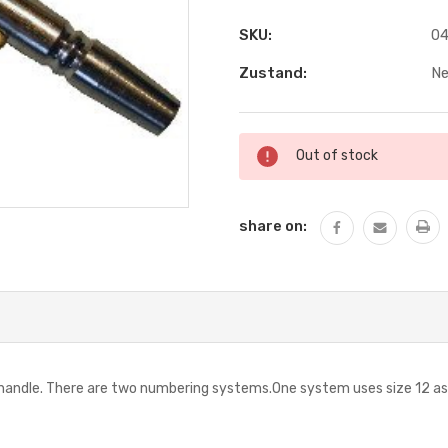
SKU:
04
Zustand:
N
Aktueller
Out of stock
Lagerbestand:
share on:
le. There are two numbering systems.One system uses size 12 as the