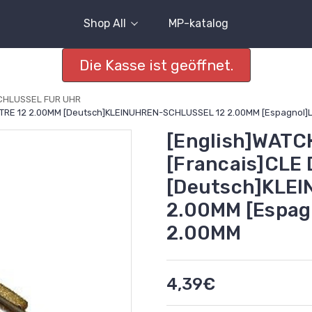
Shop All
MP-katalog
Die Kasse ist geöffnet.
CHLUSSEL FUR UHR
ONTRE 12 2.00MM [Deutsch]KLEINUHREN-SCHLUSSEL 12 2.00MM [Espagnol
[English]WATC
[Francais]CLE
[Deutsch]KLE
2.00MM [Espag
2.00MM
4,39€