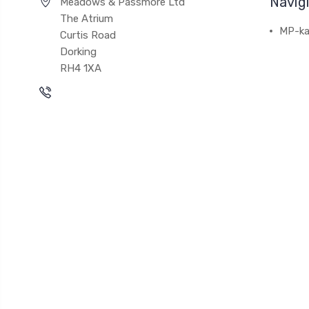
Navig
Meadows & Passmore Ltd
The Atrium
MP-ka
Curtis Road
Dorking
RH4 1XA