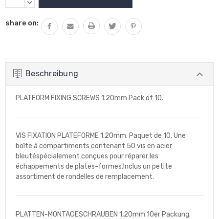
Lagerbestand:
VON
MENGE
UNDEFINED
VON
share on:
ERHÖHEN
UNDEFINED
VERRINGERN
Beschreibung
PLATFORM FIXING SCREWS 1.20mm Pack of 10.
VIS FIXATION PLATEFORME 1,20mm. Paquet de 10. Une
boîte á compartiments contenant 50 vis en acier
bleutéspécialement conçues pour réparer les
échappements de plates-formes.Inclus un petite
assortiment de rondelles de remplacement.
PLATTEN-MONTAGESCHRAUBEN 1,20mm 10er Packung.