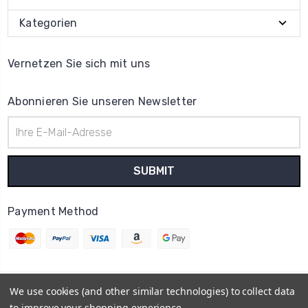
Kategorien
Vernetzen Sie sich mit uns
Abonnieren Sie unseren Newsletter
E-
Mail-
Adresse
Payment Method
We use cookies (and other similar technologies) to collect data
© 2026
Uhrenteile Lager
to improve your shopping experience.
Powered by
BigCommerce