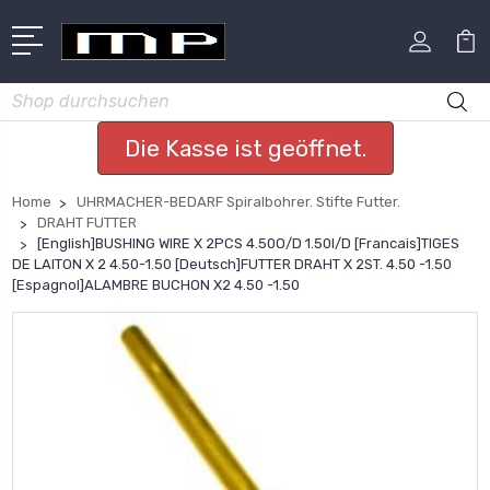
Suchen
Die Kasse ist geöffnet.
Home
UHRMACHER-BEDARF Spiralbohrer. Stifte Futter.
DRAHT FUTTER
[English]BUSHING WIRE X 2PCS 4.50O/D 1.50I/D [Francais]TIGES
DE LAITON X 2 4.50-1.50 [Deutsch]FUTTER DRAHT X 2ST. 4.50 -1.50
[Espagnol]ALAMBRE BUCHON X2 4.50 -1.50