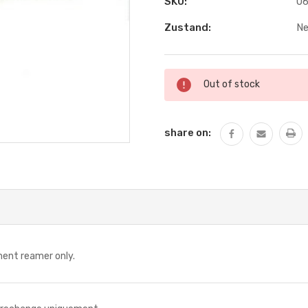
SKU:
06
Zustand:
N
Aktueller
Out of stock
Lagerbestand:
share on:
nt reamer only.