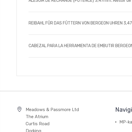
ALESOIR DE RECHANGE (POTENCE) 3,47mm. Alésoir de
REIBAHL FÛR DAS FÛTTERN VON BERGEON UHREN 3,47m
CABEZAL PARA LA HERRAMIENTA DE EMBUTIR BERGEON 
Navig
Meadows & Passmore Ltd
The Atrium
MP-ka
Curtis Road
Dorking