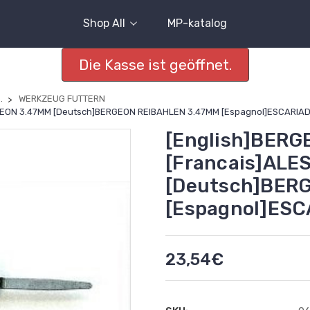
Shop All
MP-katalog
Die Kasse ist geöffnet.
.
WERKZEUG FUTTERN
RGEON 3.47MM [Deutsch]BERGEON REIBAHLEN 3.47MM [Espagnol]ESCARI
[English]BER
[Francais]ALE
[Deutsch]BER
[Espagnol]ES
23,54€