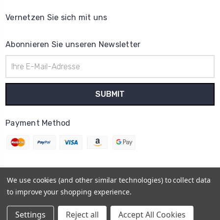
Vernetzen Sie sich mit uns
Abonnieren Sie unseren Newsletter
E-
Mail-
Adresse
Payment Method
We use cookies (and other similar technologies) to collect data
© 2026
Uhrenteile Lager
to improve your shopping experience.
Powered by
BigCommerce
Sitemap
Settings
Reject all
Accept All Cookies
BigCommerce Theme by
1Center