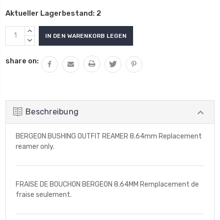
Aktueller Lagerbestand:
2
MENGE
VON
MENGE
UNDEFINED
VON
share on:
ERHÖHEN
UNDEFINED
VERRINGERN
Beschreibung
BERGEON BUSHING OUTFIT REAMER 8.64mm Replacement
reamer only.
FRAISE DE BOUCHON BERGEON 8.64MM Remplacement de
fraise seulement.