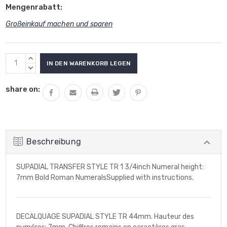
Mengenrabatt:
Großeinkauf machen und sparen
Aktueller
MENGE
Lagerbestand:
VON
MENGE
UNDEFINED
VON
share on:
ERHÖHEN
UNDEFINED
VERRINGERN
Beschreibung
SUPADIAL TRANSFER STYLE TR 1 3/4inch Numeral height:
7mm Bold Roman NumeralsSupplied with instructions.
DECALQUAGE SUPADIAL STYLE TR 44mm. Hauteur des