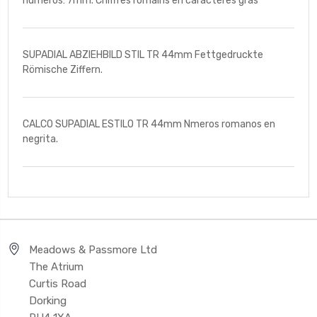
numéros: 7mm. Chiffres romains en caractères gras
SUPADIAL ABZIEHBILD STIL TR 44mm Fettgedruckte
Römische Ziffern.
CALCO SUPADIAL ESTILO TR 44mm Nmeros romanos en
negrita.
Meadows & Passmore Ltd
The Atrium
Curtis Road
Dorking