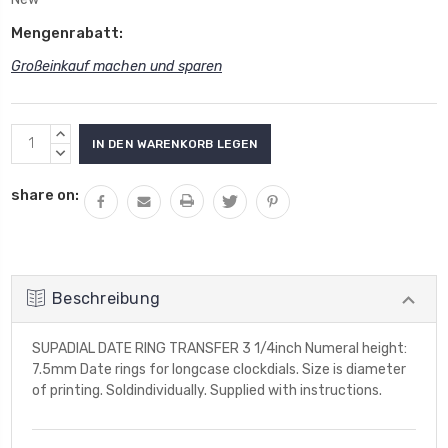
Mengenrabatt:
Großeinkauf machen und sparen
Aktueller
MENGE
Lagerbestand:
VON
MENGE
UNDEFINED
VON
share on:
ERHÖHEN
UNDEFINED
VERRINGERN
Beschreibung
SUPADIAL DATE RING TRANSFER 3 1/4inch Numeral height:
7.5mm Date rings for longcase clockdials. Size is diameter
of printing. Soldindividually. Supplied with instructions.