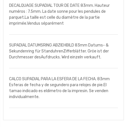
DECALQUAGE SUPADIAL TOUR DE DATE 83mm. Hauteur
numéros : 7.5mm. La date sonne pour les pendules de
parquet.La taille est celle du diamètre de la partie
imprimée.Vendus séparément
SUPADIAL DATUMSRING ABZIEHBILD 83mm Datums- &
Sekundenring für StanduhrenZifferblätter. Gröe ist der
Durchmesser desAufdrucks. Wird einzeln verkauft.
CALCO SUPADIAL PARA LA ESFERA DE LA FECHA. 83mm
Esferas de fecha y de segundero para relojes de pie.El
tamao indicado es eldimetro de la impresin. Se venden
individualmente.