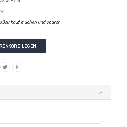
22 009715
ew
oßeinkauf machen und sparen