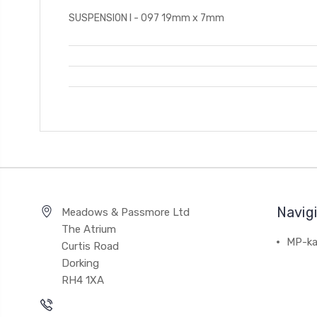
SUSPENSION I - 097 19mm x 7mm
Navig
Meadows & Passmore Ltd
The Atrium
MP-ka
Curtis Road
Dorking
RH4 1XA