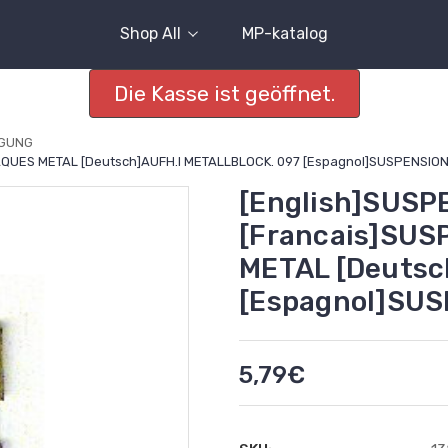
Shop All
MP-katalog
Die Kasse ist geöffnet.
GUNG
LAQUES METAL [Deutsch]AUFH.I METALLBLOCK. 097 [Espagnol]SUSPENSION
[English]SUSP
[Francais]SUS
METAL [Deutsc
[Espagnol]SUS
5,79€