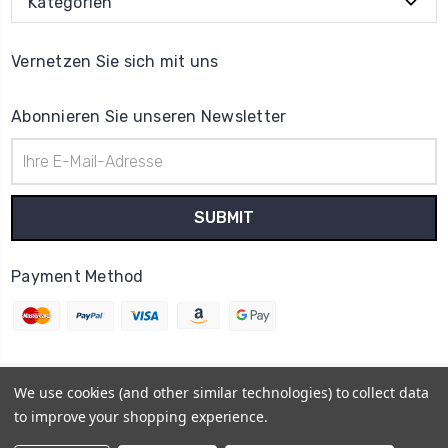
Kategorien
Vernetzen Sie sich mit uns
Abonnieren Sie unseren Newsletter
E-
Mail-
Adresse
Payment Method
We use cookies (and other similar technologies) to collect data
© 2026
Uhrenteile Lager
to improve your shopping experience.
Powered by
BigCommerce
Sitemap