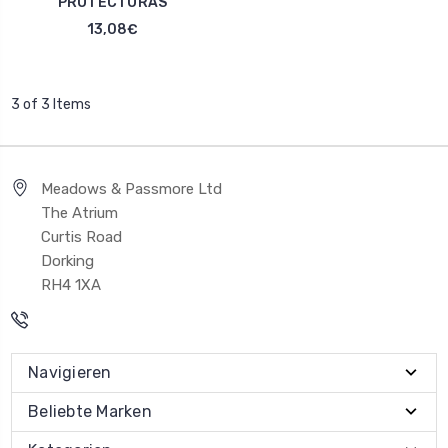
PROTECTORAS
13,08€
3 of 3 Items
Meadows & Passmore Ltd
The Atrium
Curtis Road
Dorking
RH4 1XA
Navigieren
Beliebte Marken