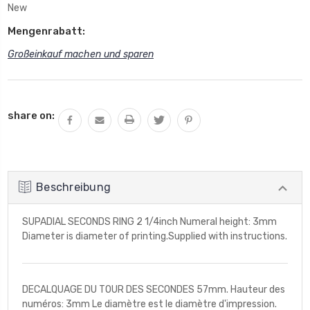
New
Mengenrabatt:
Großeinkauf machen und sparen
Aktueller
share on:
Lagerbestand:
Beschreibung
SUPADIAL SECONDS RING 2 1/4inch Numeral height: 3mm
Diameter is diameter of printing.Supplied with instructions.
DECALQUAGE DU TOUR DES SECONDES 57mm. Hauteur des
numéros: 3mm Le diamètre est le diamètre d'impression.