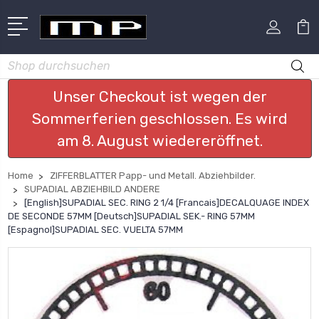
Suchen
Unser Checkout ist wegen der
Sommerferien geschlossen. Es wird
am 8. August wiedereröffnet.
Home
ZIFFERBLATTER Papp- und Metall. Abziehbilder.
SUPADIAL ABZIEHBILD ANDERE
[English]SUPADIAL SEC. RING 2 1/4 [Francais]DECALQUAGE INDEX
DE SECONDE 57MM [Deutsch]SUPADIAL SEK.- RING 57MM
[Espagnol]SUPADIAL SEC. VUELTA 57MM